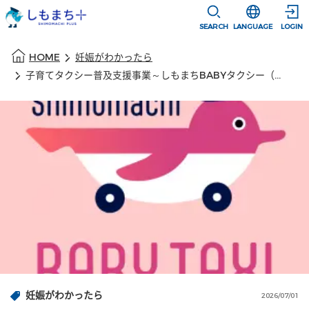
本文に移動
選択すると言語
SEARCH
LANGUAGE
LOGIN
本文の始まり
HOME
妊娠がわかったら
子育てタクシー普及支援事業～しもまちBABYタクシー（愛称：ベビタク）～
妊娠がわかったら
2026/07/01