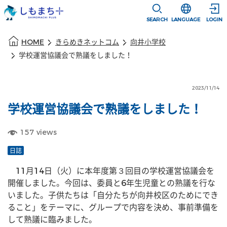
本文に移動
選択すると言語
SEARCH
LANGUAGE
LOGIN
本文の始まり
HOME
きらめきネットコム
向井小学校
学校運営協議会で熟議をしました！
2023/11/14
学校運営協議会で熟議をしました！
157
views
日誌
　11月14日（火）に本年度第３回目の学校運営協議会を
開催しました。今回は、委員と6年生児童との熟議を行な
いました。子供たちは「自分たちが向井校区のためにでき
ること」をテーマに、グループで内容を決め、事前準備を
して熟議に臨みました。