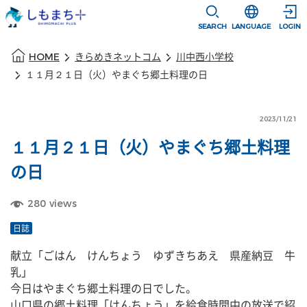
本文に移動
選択すると言語
SEARCH
LANGUAGE
LOGIN
本文の始まり
HOME
きらめきネットコム
川中西小学校
１１月２１日（火）やまぐち郷土料理の日
2023/11/21
１１月２１日（火）やまぐち郷土料理
の日
280
views
日誌
献立「ごはん　けんちょう　ゆずきちあえ　県産納豆　牛
乳」
今日はやまぐち郷土料理の日でした。
山口県の郷土料理「けんちょう」を給食時間中の放送で紹