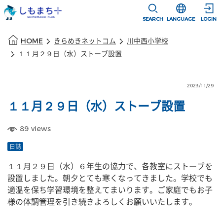
本文に移動
選択すると言語
SEARCH
LANGUAGE
LOGIN
本文の始まり
HOME
きらめきネットコム
川中西小学校
１１月２９日（水）ストーブ設置
2023/11/29
１１月２９日（水）ストーブ設置
89
views
日誌
１１月２９日（水）６年生の協力で、各教室にストーブを
設置しました。朝夕とても寒くなってきました。学校でも
適温を保ち学習環境を整えてまいります。ご家庭でもお子
様の体調管理を引き続きよろしくお願いいたします。