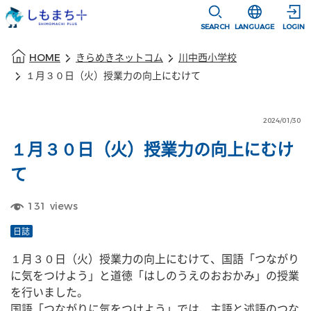
本文に移動
選択すると言語
SEARCH
LANGUAGE
LOGIN
本文の始まり
HOME
きらめきネットコム
川中西小学校
１月３０日（火）授業力の向上にむけて
2024/01/30
１月３０日（火）授業力の向上にむけ
て
131
views
日誌
１月３０日（火）授業力の向上にむけて、国語「つながり
に気をつけよう」と道徳「はしのうえのおおかみ」の授業
を行いました。
国語「つながりに気をつけよう」では、主語と述語のつな