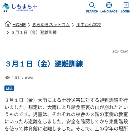
本文に移動
選択すると言語
SEARCH
LANGUAGE
LOGIN
本文の始まり
HOME
きらめきネットコム
川中西小学校
３月１日（金）避難訓練
2024/03/01
３月１日（金）避難訓練
131
views
日誌
３月１日（金）大雨による土砂災害に対する避難訓練を行
いました。想定は、大雨により給食室裏の山が崩れたとい
うものです。児童は、それぞれの校舎の３階の東側の教室
にいったん避難をしました。安全を確認してから東側階段
を使って体育館に避難しました。そこで、上の学年の場所