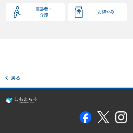
高齢者・
お悔やみ
介護
戻る