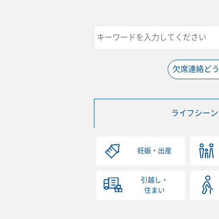
欠席連絡ど
ライフシーン
妊娠・出産
引越し・
住まい