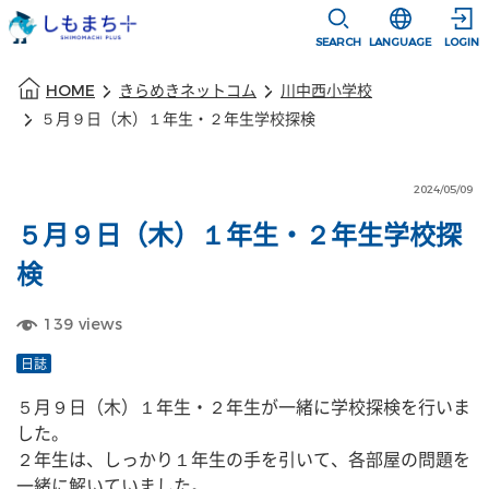
本文に移動
選択すると言語
SEARCH
LANGUAGE
LOGIN
本文の始まり
HOME
きらめきネットコム
川中西小学校
５月９日（木）１年生・２年生学校探検
2024/05/09
５月９日（木）１年生・２年生学校探
検
139
views
日誌
５月９日（木）１年生・２年生が一緒に学校探検を行いま
した。
２年生は、しっかり１年生の手を引いて、各部屋の問題を
一緒に解いていました。