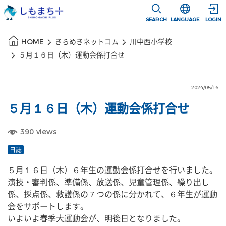
本文に移動
選択すると言語
SEARCH
LANGUAGE
LOGIN
本文の始まり
HOME
きらめきネットコム
川中西小学校
５月１６日（木）運動会係打合せ
2024/05/16
５月１６日（木）運動会係打合せ
390
views
日誌
５月１６日（木）６年生の運動会係打合せを行いました。
演技・審判係、準備係、放送係、児童管理係、繰り出し
係、採点係、救護係の７つの係に分かれて、６年生が運動
会をサポートします。
いよいよ春季大運動会が、明後日となりました。