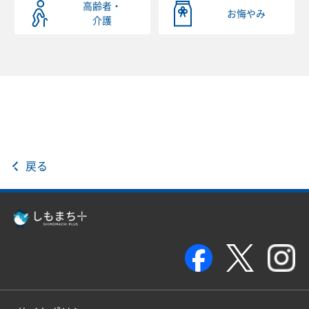
高齢者・
お悔やみ
介護
戻る