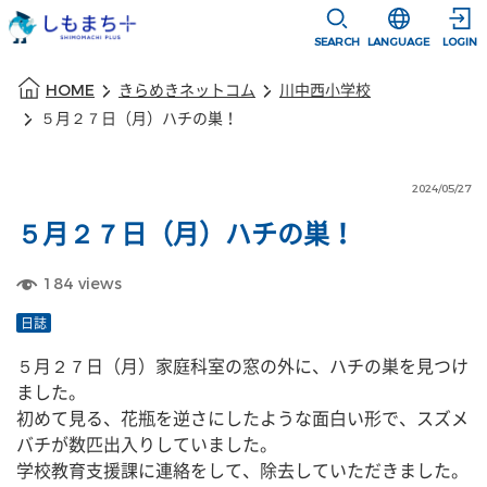
本文に移動
選択すると言語
SEARCH
LANGUAGE
LOGIN
本文の始まり
HOME
きらめきネットコム
川中西小学校
５月２７日（月）ハチの巣！
2024/05/27
５月２７日（月）ハチの巣！
184
views
日誌
５月２７日（月）家庭科室の窓の外に、ハチの巣を見つけ
ました。
初めて見る、花瓶を逆さにしたような面白い形で、スズメ
バチが数匹出入りしていました。
学校教育支援課に連絡をして、除去していただきました。