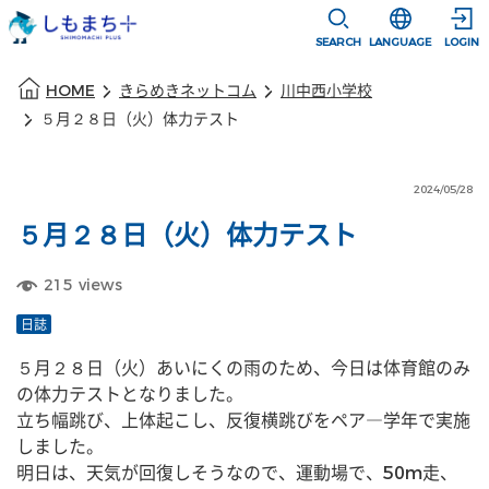
本文に移動
選択すると言語
SEARCH
LANGUAGE
LOGIN
本文の始まり
HOME
きらめきネットコム
川中西小学校
５月２８日（火）体力テスト
2024/05/28
５月２８日（火）体力テスト
215
views
日誌
５月２８日（火）あいにくの雨のため、今日は体育館のみ
の体力テストとなりました。
立ち幅跳び、上体起こし、反復横跳びをペア―学年で実施
しました。
明日は、天気が回復しそうなので、運動場で、50m走、