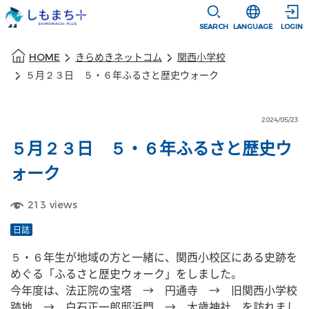
本文に移動
選択すると言語
SEARCH
LANGUAGE
LOGIN
本文の始まり
HOME
きらめきネットコム
関西小学校
５月２３日 ５・６年ふるさと歴史ウォーク
2024/05/23
５月２３日 ５・６年ふるさと歴史ウ
ォーク
213
views
日誌
５・６年生が地域の方と一緒に、関西小校区にある史跡を
めぐる「ふるさと歴史ウォーク」をしました。
今年度は、法正院の宝塔　→　円通寺　→　旧関西小学校
跡地　→　白石正一郎邸浜門　→　大歳神社　を訪れまし