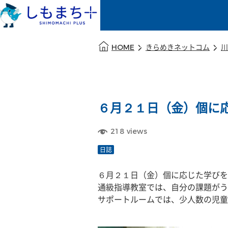
本文の始まり
HOME
きらめきネットコム
川
６月２１日（金）個に
218
views
日誌
６月２１日（金）個に応じた学びを
通級指導教室では、自分の課題がう
サポートルームでは、少人数の児童