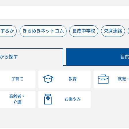
うするか
きらめきネットコム
長成中学校
欠席連絡
から探す
目
子育て
教育
就職
高齢者・
お悔やみ
介護