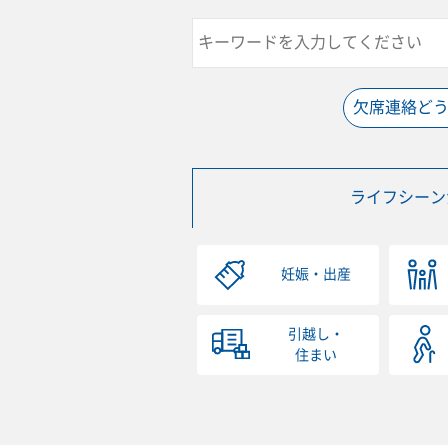
欠席連絡ど
ライフシーン
妊娠・出産
引越し・
住まい