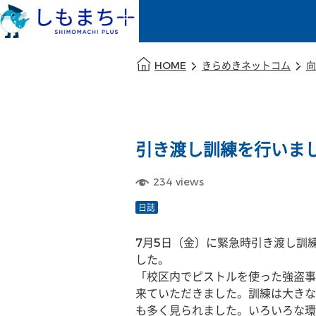
本文の始まり
HOME
きらめきネットコム
向
引き渡し訓練を行いま
234
views
日誌
7月5日（金）に緊急時引き渡し訓
した。
「校区内でピストルを使った強盗事
来ていただきました。訓練は大きな
も多く見られました。いろいろな環