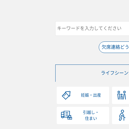
欠席連絡ど
ライフシーン
妊娠・出産
引越し・
住まい