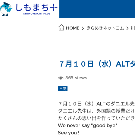
本文の始まり
HOME
きらめきネットコム
川
７月１０日（水）ALT
565
views
日誌
７月１０日（水）ALTのダニエル
ダニエル先生は、外国語の授業だけ
たくさんの思い出を作っていただき
We never say "good bye" !
See you !