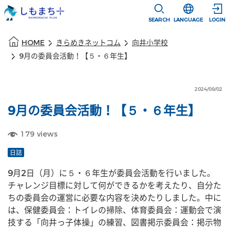
本文に移動
選択すると言語
SEARCH
LANGUAGE
LOGIN
本文の始まり
HOME
きらめきネットコム
向井小学校
9月の委員会活動！【５・６年生】
2024/09/02
9月の委員会活動！【５・６年生】
179
views
日誌
9月2日（月）に５・６年生が委員会活動を行いました。
チャレンジ目標に対して何ができるかを考えたり、自分た
ちの委員会の運営に必要な内容を決めたりしました。中に
は、保健委員会：トイレの掃除、体育委員会：運動会で演
技する「向井っ子体操」の練習、図書掲示委員会：掲示物