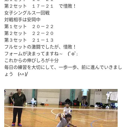
第２セット　１７－２１　で惜敗！
女子シングルス一回戦
対戦相手は安岡中
第１セット　２０－２２
第２セット　２２－２０
第３セット　２１－１３
フルセットの激闘でしたが、惜敗！
フォームが決まってますね～　(ﾟoﾟ;
これからの伸びしろが十分　
毎日の練習を大切にして、一歩一歩、前に進んでいきまし
ょう　(^^)/