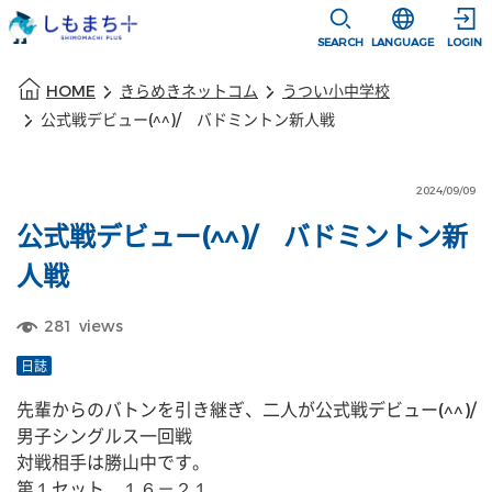
本文に移動
選択すると言語
SEARCH
LANGUAGE
LOGIN
本文の始まり
HOME
きらめきネットコム
うつい小中学校
公式戦デビュー(^^)/ バドミントン新人戦
2024/09/09
公式戦デビュー(^^)/ バドミントン新
人戦
281
views
日誌
先輩からのバトンを引き継ぎ、二人が公式戦デビュー(^^)/
男子シングルス一回戦
対戦相手は勝山中です。
第１セット　１６－２１