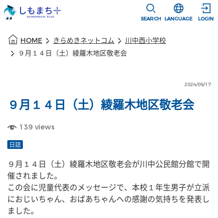
本文に移動
選択すると言語
SEARCH
LANGUAGE
LOGIN
本文の始まり
HOME
きらめきネットコム
川中西小学校
９月１４日（土）綾羅木地区敬老会
2024/09/17
９月１４日（土）綾羅木地区敬老会
139
views
日誌
９月１４日（土）綾羅木地区敬老会が川中公民館分館で開
催されました。
この会に児童代表のメッセージで、本校１年生男子が立派
におじいちゃん、おばあちゃんへの感謝の気持ちを発表し
ました。