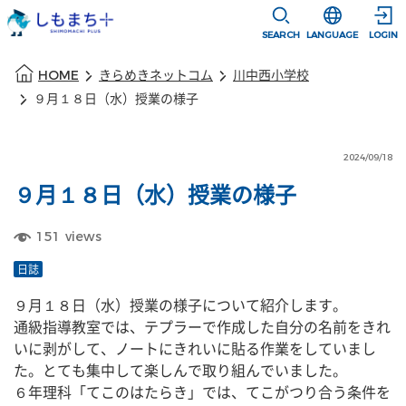
本文に移動
選択すると言語
SEARCH
LANGUAGE
LOGIN
本文の始まり
HOME
きらめきネットコム
川中西小学校
９月１８日（水）授業の様子
2024/09/18
９月１８日（水）授業の様子
151
views
日誌
９月１８日（水）授業の様子について紹介します。
通級指導教室では、テプラーで作成した自分の名前をきれ
いに剥がして、ノートにきれいに貼る作業をしていまし
た。とても集中して楽しんで取り組んでいました。
６年理科「てこのはたらき」では、てこがつり合う条件を