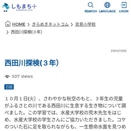
本文に移動
選択すると言語
SEARCH
LANGUAGE
LOGIN
本文の始まり
HOME
きらめきネットコム
吉見小学校
西田川探検(３年）
2024/10/02
西田川探検(３年）
307
views
日誌
１０月１日(火）、さわやかな秋空のもと、３年生の児童
がふるさとの川である西田川に生息する生き物について調
べました。この学習では、水産大学校の荒木先生をはじ
め、水産大学校の学生さんにご協力いただきました。コケ
のついた石に足を取られながらも、一生懸命水面を見つめ