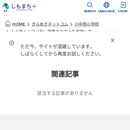
本文に移動
選択すると言語
SEARCH
LANGUAGE
LOGIN
本文の始まり
HOME
きらめきネットコム
川中西小学校
１０月１１日（金）授業力の向上を目指して
ただ今、サイトが混雑しています。
しばらくしてから再度お試しください。
OK
関連記事
該当する記事がありません