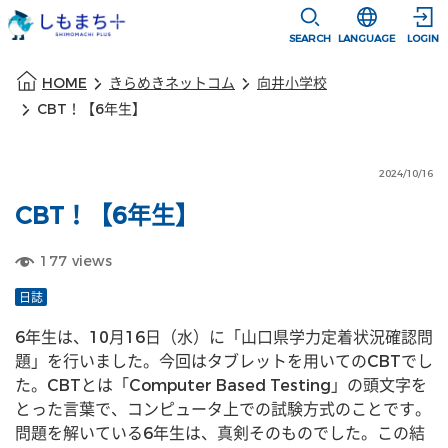
本文に移動
選択すると言語
SEARCH
LANGUAGE
LOGIN
本文の始まり
HOME
きらめきネットコム
向井小学校
CBT！【6年生】
2024/10/16
CBT！【6年生】
177
views
日誌
6年生は、10月16日（水）に「山口県学力定着状況確認問
題」を行いました。今回はタブレットを用いてのCBTでし
た。CBTとは「Computer Based Testing」の頭文字を
とった言葉で、コンピュータ上での試験方式のことです。
問題を解いている6年生は、真剣そのものでした。この結