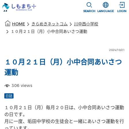
本文に移動
選択すると言語
SEARCH
LANGUAGE
LOGIN
本文の始まり
HOME
きらめきネットコム
川中西小学校
１０月２１日（月）小中合同あいさつ運動
2024/10/21
１０月２１日（月）小中合同あいさつ
運動
306
views
日誌
１０月２１日（月）毎月２０日は、小中合同あいさつ運動
の日です。
月に一度、垢田中学校の生徒会と一緒にあいさつ運動を行
っています。