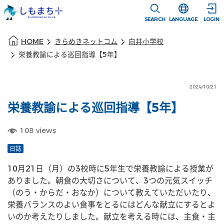
本文に移動
選択すると言語
SEARCH
LANGUAGE
LOGIN
本文の始まり
HOME
きらめきネットコム
向井小学校
栄養教諭による巡回指導【5年】
2024/10/21
栄養教諭による巡回指導【5年】
108
views
日誌
10月21日（月）の3校時に5年生で栄養教諭による授業が
ありました。朝食の大切さについて、3つの元気スイッチ
（のう・からだ・おなか）について教えていただいたり、
栄養バランスのよい食事をとるにはどんな献立にするとよ
いのか考えたりしました。献立を考える時には、主食・主