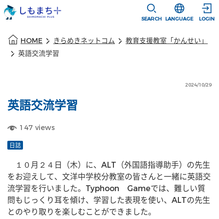
本文に移動
選択すると言語
SEARCH
LANGUAGE
LOGIN
本文の始まり
HOME
きらめきネットコム
教育支援教室「かんせい」
英語交流学習
2024/10/29
英語交流学習
147
views
日誌
　１０月２４日（木）に、ALT（外国語指導助手）の先生
をお迎えして、文洋中学校分教室の皆さんと一緒に英語交
流学習を行いました。Typhoon　Gameでは、難しい質
問もじっくり耳を傾け、学習した表現を使い、ALTの先生
とのやり取りを楽しむことができました。