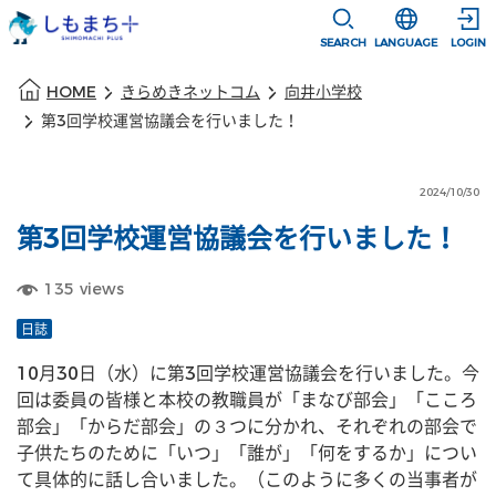
本文に移動
選択すると言語
SEARCH
LANGUAGE
LOGIN
本文の始まり
HOME
きらめきネットコム
向井小学校
第3回学校運営協議会を行いました！
2024/10/30
第3回学校運営協議会を行いました！
135
views
日誌
10月30日（水）に第3回学校運営協議会を行いました。今
回は委員の皆様と本校の教職員が「まなび部会」「こころ
部会」「からだ部会」の３つに分かれ、それぞれの部会で
子供たちのために「いつ」「誰が」「何をするか」につい
て具体的に話し合いました。（このように多くの当事者が