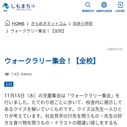
本文に移動
選択すると言語
SEARCH
LANGUAGE
LOGIN
本文の始まり
HOME
きらめきネットコム
向井小学校
ウォークラリー集会！【全校】
2024/11/13
ウォークラリー集会！【全校】
143
views
日誌
11月13日（水）の児童集会は「ウォークラリー集会」を
行いました。たてわり班ごとに歩いて、校舎内に掲示して
あるクイズを解いていくものです。クイズは先生一人ひと
りが考えています。社会見学の行先を問うもの・先生の好
きな食べ物を問うもの・イラストの間違い探しをするも