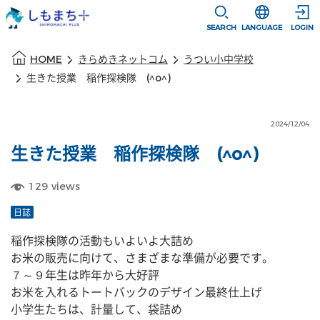
本文に移動
選択すると言語
SEARCH
LANGUAGE
LOGIN
本文の始まり
HOME
きらめきネットコム
うつい小中学校
生きた授業 稲作探検隊 (^o^)
2024/12/04
生きた授業 稲作探検隊 (^o^)
129
views
日誌
稲作探検隊の活動もいよいよ大詰め
お米の販売に向けて、さまざまな準備が必要です。
７～９年生は昨年から大好評
お米を入れるトートバックのデザイン最終仕上げ
小学生たちは、計量して、袋詰め