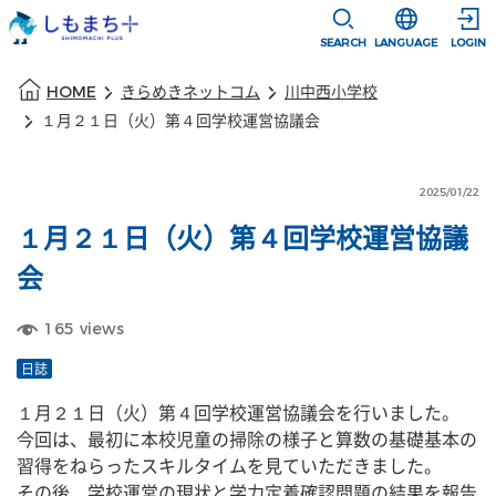
本文に移動
選択すると言語
SEARCH
LANGUAGE
LOGIN
本文の始まり
HOME
きらめきネットコム
川中西小学校
１月２１日（火）第４回学校運営協議会
2025/01/22
１月２１日（火）第４回学校運営協議
会
165
views
日誌
１月２１日（火）第４回学校運営協議会を行いました。
今回は、最初に本校児童の掃除の様子と算数の基礎基本の
習得をねらったスキルタイムを見ていただきました。
その後、学校運営の現状と学力定着確認問題の結果を報告