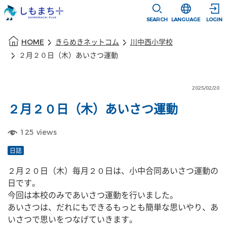
本文に移動
選択すると言語
SEARCH
LANGUAGE
LOGIN
本文の始まり
HOME
きらめきネットコム
川中西小学校
２月２０日（木）あいさつ運動
2025/02/20
２月２０日（木）あいさつ運動
125
views
日誌
２月２０日（木）毎月２０日は、小中合同あいさつ運動の
日です。
今回は本校のみであいさつ運動を行いました。
あいさつは、だれにもできるもっとも簡単な思いやり、あ
いさつで思いをつなげていきます。