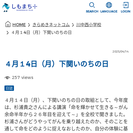
本文に移動
選択すると言語
SEARCH
LANGUAGE
LOGIN
本文の始まり
HOME
きらめきネットコム
川中西小学校
４月１4日（月）下関いのちの日
2025/04/14
４月１4日（月）下関いのちの日
257
views
日誌
４月１４日（月）、下関いのちの日の取組として、今年度
は、杉浦貴之さんによる講演「命を輝かせて生きる～がん
余命半年から２６年目を迎えて～」を全校で聞きました。
杉浦さんがどうやってがんを乗り越えたのか、そのことを
通して命をどのように捉えなおしたのか、自分の体験に基