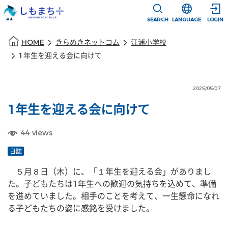
本文に移動
選択すると言語
SEARCH
LANGUAGE
LOGIN
本文の始まり
HOME
きらめきネットコム
江浦小学校
1年生を迎える会に向けて
2025/05/07
1年生を迎える会に向けて
44
views
日誌
　５月８日（木）に、「１年生を迎える会」がありまし
た。子どもたちは1年生への歓迎の気持ちを込めて、準備
を進めていました。相手のことを考えて、一生懸命になれ
る子どもたちの姿に感銘を受けました。