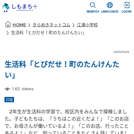
本文に移動
選択すると言語
SEARCH
LANGUAGE
LOGIN
本文の始まり
HOME
きらめきネットコム
江浦小学校
生活科「とびだせ！町のたんけんたい」
2025/06/03
生活科「とびだせ！町のたんけんた
い」
163
views
日誌
　2年生が生活科の学習で、校区内をみんなで探検しまし
た。子どもたちは、「うちはこの近くだよ！」「このお店
で、お母さんが働いているよ！」「このお店、行ったこと
あるよ！」など、知っていることをたくさん話していまし