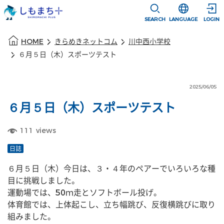
本文に移動
選択すると言語
SEARCH
LANGUAGE
LOGIN
本文の始まり
HOME
きらめきネットコム
川中西小学校
６月５日（木）スポーツテスト
2025/06/05
６月５日（木）スポーツテスト
111
views
日誌
６月５日（木）今日は、３・４年のペアーでいろいろな種
目に挑戦しました。
運動場では、50ｍ走とソフトボール投げ。
体育館では、上体起こし、立ち幅跳び、反復横跳びに取り
組みました。