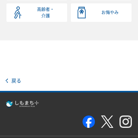
高齢者・
お悔やみ
介護
戻る