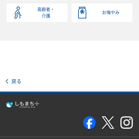
高齢者・
お悔やみ
介護
戻る