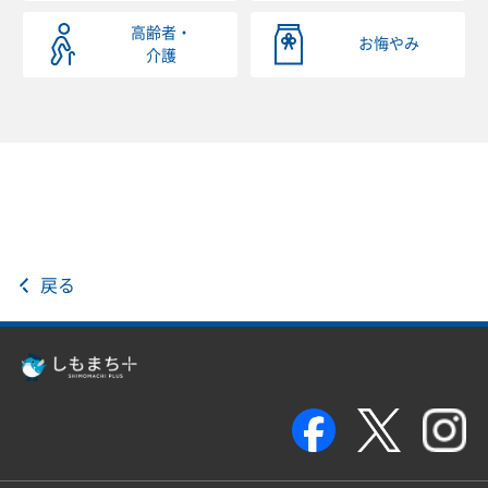
高齢者・
お悔やみ
介護
戻る