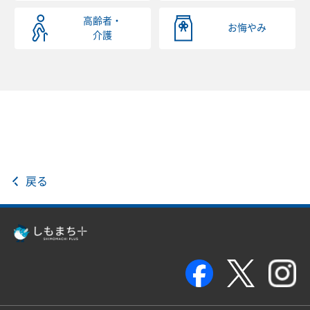
高齢者・
お悔やみ
介護
戻る