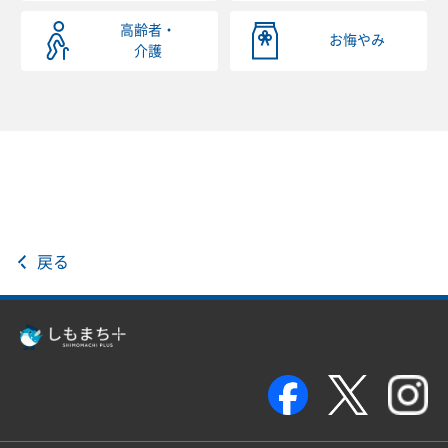
高齢者・
お悔やみ
介護
戻る