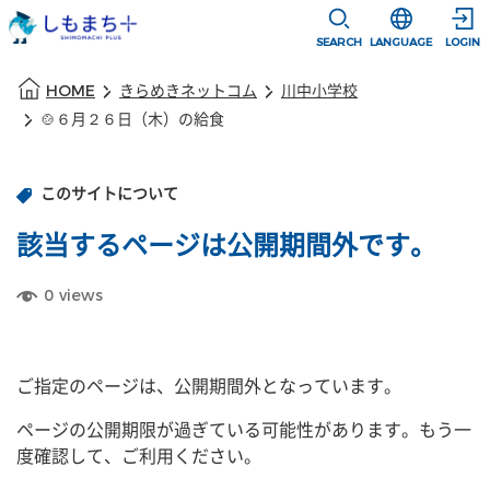
本文に移動
選択すると言語
SEARCH
LANGUAGE
LOGIN
本文の始まり
HOME
きらめきネットコム
川中小学校
🍲６月２６日（木）の給食
このサイトについて
該当するページは公開期間外です。
0
views
ご指定のページは、公開期間外となっています。
ページの公開期限が過ぎている可能性があります。もう一
度確認して、ご利用ください。