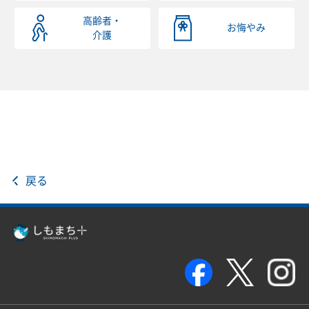
高齢者・
お悔やみ
介護
戻る