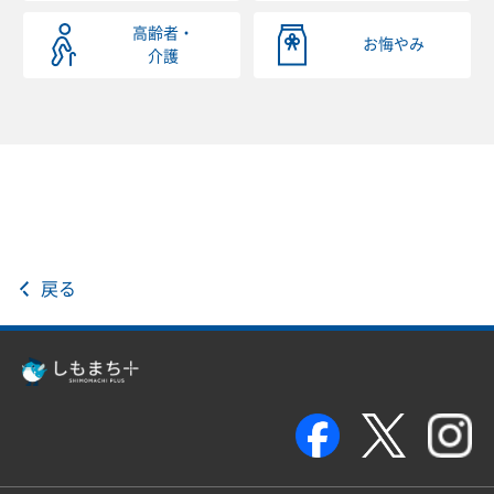
高齢者・
お悔やみ
介護
戻る