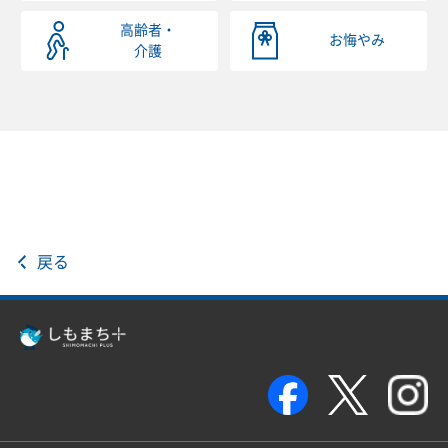
高齢者・
お悔やみ
介護
戻る