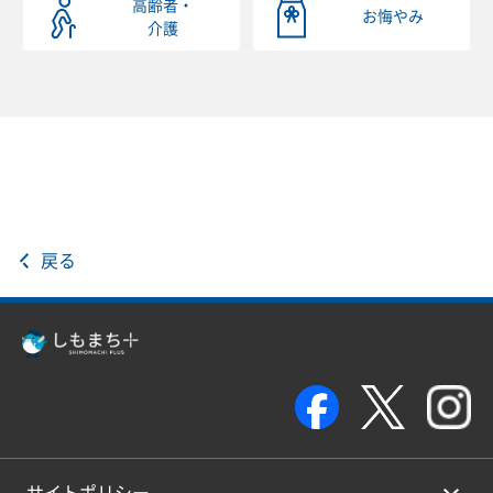
高齢者・
お悔やみ
介護
戻る