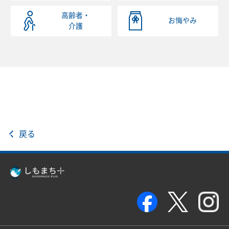
高齢者・
お悔やみ
介護
戻る