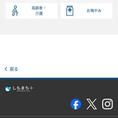
高齢者・
お悔やみ
介護
戻る