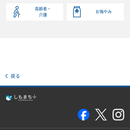
高齢者・
お悔やみ
介護
戻る