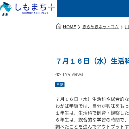
本文の始まり
HOME
きらめきネットコム
川
７月１６日（水）生活
174
views
日誌
７月１６日（水）生活科や総合的な
わかば学級では、自分が興味をもっ
１年生は、生活科で飼育・観察した
６年生は、総合的な学習の時間で、
調べたことを進んでアウトプットす