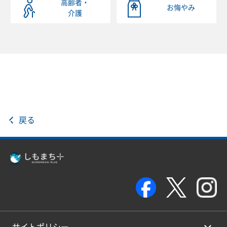
高齢者・
お悔やみ
介護
戻る