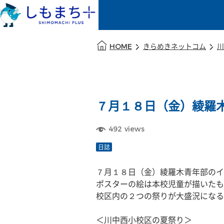
本文の始まり
HOME
きらめきネットコム
川
７月１８日（金）綾羅
492
views
日誌
７月１８日（金）綾羅木青年部のイ
ポスターの絵は本校児童が描いたも
校区内の２つの祭りが大盛況になる
＜川中西小校区の夏祭り＞